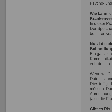
Psycho- und
Wie kann i
Krankenvers
In dieser Pr
Der Speiche
bei Ihrer K
Nutzt die e
Behandlun
Ein ganz kl
Kommunikati
erforderlich
Wenn wir Dat
Daten ist an
Dies trifft 
müssen. Dari
Abrechnungsz
(also die Fr
Gibt es Ri