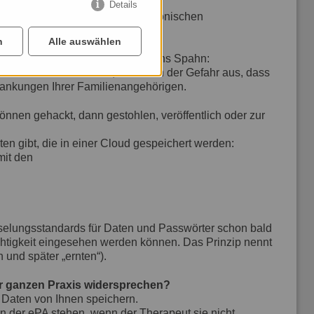
Details
önnte der Einblick in Ihre elektronischen
n
Alle auswählen
herweise wenig zu befürchten (Jens Spahn:
der chronisch krank ist, setzt sich der Gefahr aus, dass
rankungen Ihrer Familienangehörigen.
önnen gehackt, dann gestohlen, veröffentlich oder zur
en gibt, die in einer Cloud gespeichert werden:
mit den
sselungsstandards für Daten und Passwörter schon bald
ichtigkeit eingesehen werden können. Das Prinzip nennt
n und später „ernten“).
r ganzen Praxis widersprechen?
 Daten von Ihnen speichern.
n der ePA stehen, wenn der Therapeut sie nicht