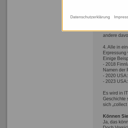
2. Für Versi
Patientenakt
Datenschutzerklärung
Impres
3. Die Daten
“Datenschutz
andere davo
4. Alle in e
Erpressung 
Einige Beisp
- 2018 Finn
Namen der Pa
- 2020
USA
- 2023
USA
Es wird in 
Geschichte s
sich „collec
Können Sie
Ja, das könn
Doch Vorsich