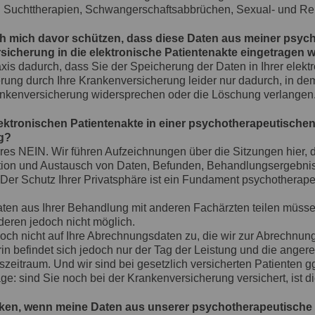
 Suchttherapien, Schwangerschaftsabbrüchen, Sexual- und Re
ch mich davor schützen, dass diese Daten aus meiner psy
icherung in die elektronische Patientenakte eingetragen 
axis dadurch, dass Sie der Speicherung der Daten in Ihrer elek
rung durch Ihre Krankenversicherung leider nur dadurch, in de
rankenversicherung widersprechen oder die Löschung verlangen
lektronischen Patientenakte in einer psychotherapeutischen
g?
ares
NEIN
. Wir führen Aufzeichnungen über die Sitzungen hier,
on und Austausch von Daten, Befunden, Behandlungsergebnissen
. Der Schutz Ihrer Privatsphäre ist ein Fundament psychotherap
en aus Ihrer Behandlung mit anderen Fachärzten teilen müssen, 
deren jedoch nicht möglich.
jedoch nicht auf Ihre Abrechnungsdaten zu, die wir zur Abrechnun
n befindet sich jedoch nur der Tag der Leistung und die anger
eitraum. Und wir sind bei gesetzlich versicherten Patienten ggf
age: sind Sie noch bei der Krankenversicherung versichert, ist d
siken, wenn meine Daten aus unserer psychotherapeutisch