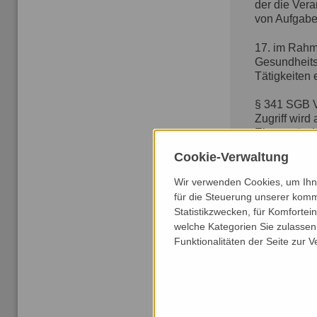
der die Vera
von Aufgabe
17. im Rahm
Gesundheits
Tätigkeiten e
§ 341
SGB
V
Zugriff wir
Einverständ
Die Daten w
Cookie-Verwaltung
dort zu For
Wir verwenden Cookies, um Ihne
Und dies sin
für die Steuerung unserer komm
Statistikzwecken, für Komfortei
Der Nutzen 
welche Kategorien Sie zulassen 
Ein wirklich
Funktionalitäten der Seite zur 
auch nicht 
Die Gefahre
1. Wenn Ihr
auch Daten, 