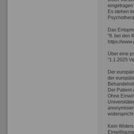
eingetragen h
Es stehen t
Psychothera
Das Entspre
“8. bei den
https://www.
Über eine p
“1.1.2025 Ve
Der europäi
der europäi
Behandelnde
Der Patient 
Ohne Einwil
Universität
anonymisier
widerspricht
Kein Widers
Einwilligung