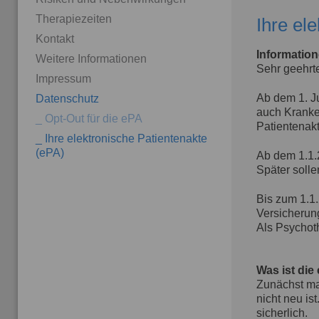
Therapiezeiten
Ihre el
Kontakt
Information
Weitere Informationen
Sehr geehrte
Impressum
Ab dem 1. Ju
Datenschutz
auch Kranke
Opt-Out für die ePA
Patientenakt
Ihre elektronische Patientenakte
(ePA)
Ab dem 1.1.2
Später soll
Bis zum 1.1.
Versicherung
Als Psychoth
Was ist die
Zunächst mag
nicht neu is
sicherlich.