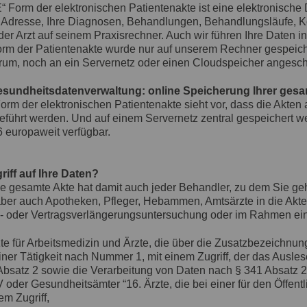
 Form der elektronischen Patientenakte ist eine elektronische 
, Adresse, Ihre Diagnosen, Behandlungen, Behandlungsläufe, K
der Arzt auf seinem Praxisrechner. Auch wir führen Ihre Daten 
rm der Patientenakte wurde nur auf unserem Rechner gespeiche
m, noch an ein Servernetz oder einen Cloudspeicher angeschlos
esundheitsdatenverwaltung: online Speicherung Ihrer gesa
orm der elektronischen Patientenakte sieht vor, dass die Akten a
ührt werden. Und auf einem Servernetz zentral gespeichert w
 europaweit verfügbar.
riff auf Ihre Daten?
die gesamte Akte hat damit auch jeder Behandler, zu dem Sie ge
ber auch Apotheken, Pfleger, Hebammen, Amtsärzte in die Akte 
s- oder Vertragsverlängerungsuntersuchung oder im Rahmen ei
te für Arbeitsmedizin und Ärzte, die über die Zusatzbezeichnung
iner Tätigkeit nach Nummer 1, mit einem Zugriff, der das Ausl
Absatz 2 sowie die Verarbeitung von Daten nach § 341 Absatz 
 oder Gesundheitsämter “16. Ärzte, die bei einer für den Öffen
em Zugriff,