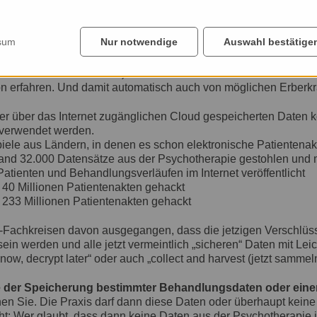
cherungsabschlüsse ggf. auch bei Einstellungsuntersuchungen k
e verpflichtend sein.
sum
Nur notwendige
Auswahl bestätige
 bleiben 10 Jahre gespeichert. Wer kerngesund ist, hat möglic
 ist etwas für Gesunde!”). Wer aber z.B. eine Erbkrankheit hat o
n erfahren. Und damit automatisch auch von möglichen Erberk
iner über das Internet zugänglichen Cloud gespeicherten Daten k
verwendet werden.
iele aus Ländern, in denen es schon elektronische Patientenakt
land 32.000 Datensätze aus der Psychotherapie gestohlen und 
tienten und Behandlungsverläufen im Internet veröffentlicht
: 40 Millionen Patientenakten gehackt
: 233 Millionen Patientenakten gehackt
IT-Fachkreisen davon ausgegangen, dass die jetzigen Verschlü
ein werden und alle jetzt vermeintlich „sicheren“ Daten mit Le
t now, decrypt later“ oder auch „collect and harvest (jetzt sammel
 der Speicherung bestimmter Behandlungsdaten oder eine
en Sie. Die Praxis darf dann diese Daten oder überhaupt keine
t: Wer glaubt, dass dann keine Daten aus der Psychotherapie i