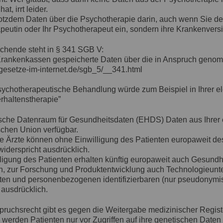
at, irrt leider.
rotzdem Daten über die Psychotherapie darin, auch wenn Sie de
peutin oder Ihr Psychotherapeut ein, sondern ihre Krankenvers
chende steht in § 341
SGB
V:
 Krankenkassen gespeicherte Daten über die in Anspruch genom
gesetze-im-internet.de/sgb_5/__341.html
sychotherapeutische Behandlung würde zum Beispiel in Ihrer el
rhaltenstherapie”
sche Datenraum für Gesundheitsdaten (
EHDS
) Daten aus Ihrer
schen Union verfügbar.
 Ärzte können ohne Einwilligung des Patienten europaweit de
widerspricht ausdrücklich.
ligung des Patienten erhalten künftig europaweit auch Gesund
en, zur Forschung und Produktentwicklung auch Technologieu
ten und personenbezogenen identifizierbaren (nur pseudonymisi
 ausdrücklich.
pruchsrecht gibt es gegen die Weitergabe medizinischer Regi
 werden Patienten nur vor Zugriffen auf ihre genetischen Daten 