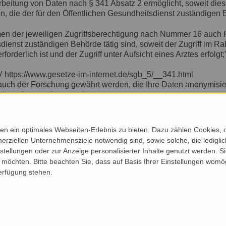
rbeitung von Daten nach § 341 Absatz 2 ermöglicht, soweit diese 
n, die der für den Öffentlichen Gesundheitsdienst zuständigen
en der jeweiligen Zugriffsberechtigung nach Nummer 16 auch Pe
dienst zuständigen Behörde tätig sind, soweit der Zugriff im 
rforderlich ist und der Zugriff unter Aufsicht eines Arztes erfolgt;
 https://www.gesetze-im-internet.de/sgb_5/__341.html
d auch der Forschung gewährt werden, die Ihre Daten anonymisi
nis weitergegeben werden.
erden auch europaweit im sogenannten “Europäischen Raum fü
schungszwecken verwendet werden.
n ein optimales Webseiten-Erlebnis zu bieten. Dazu zählen Cookies, di
d nur die legalen Zugriffsmöglichkeiten.
erziellen Unternehmensziele notwendig sind, sowie solche, die ledigl
nstellungen oder zur Anzeige personalisierter Inhalte genutzt werden. S
der elektronischen Patientenakte für Sie als PatientIn
möchten. Bitte beachten Sie, dass auf Basis Ihrer Einstellungen womög
er Nutzen ist: alle Daten sind an einem Ort. Sie müssen keine
Verfügung stehen.
lange suchen.
n der elektronischen Patientenakte für Sie als PatientIn
e gesamten Gesundheitsdaten von all Ihren Behandlungen in de
wie z.B., Befunde, die andere nicht mitlesen sollen, auch ohne