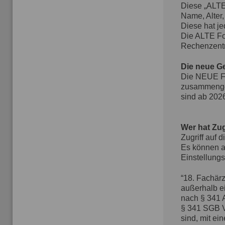
Diese „ALTE“
Name, Alter
Diese hat je
Die
ALTE
Fo
Rechenzentru
Die neue G
Die
NEUE
F
zusammengef
sind ab 2026
Wer hat Zug
Zugriff auf 
Es können a
Einstellung
“18. Fachärz
außerhalb e
nach § 341 
§ 341
SGB
V
sind, mit ein